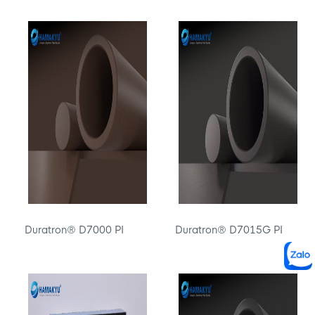
Duratron® D7000 PI
Duratron® D7015G PI