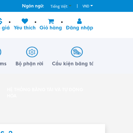
Ngôn ngữ:
|
VND
Tiếng Việt
 giá
Yêu thích
Giỏ hàng
Đăng nhập
lms
Bộ phận rời
Cấu kiện băng tải
HỆ THỐNG BĂNG TẢI VÀ TỰ ĐỘNG
HÓA