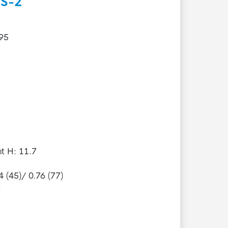
S-2
95
t H: 11.7
 (45)/ 0.76 (77)
9