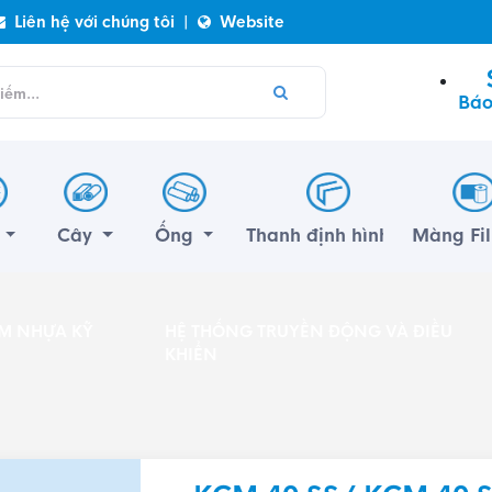
Liên hệ với chúng tôi
|
Website
Báo
m
Cây
Ống
Thanh định hình
Màng Fi
M NHỰA KỸ
HỆ THỐNG TRUYỀN ĐỘNG VÀ ĐIỀU
KHIỂN