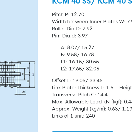
KCM 40 SS/ KCM 40 S
Pitch P: 12.70
Width between Inner Plates W: 7.
Roller Dia.D: 7.92
Pin: Dia.d: 3.97
A: 8.07/ 15.27
B: 9.58/ 16.78
L1: 16.15/ 30.55
L2: 17.65/ 32.05
Offset L: 19.05/ 33.45
Link Plate: Thickness T: 1.5 Heigh
Transverse Pitch C: 14.4
Max. Allowable Load kN (kgf): 0.44
Approx. Weight (kg/m): 0.63/ 1.1
Links of 1 unit: 240