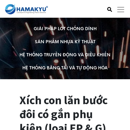
⚲
GIẢI PHÁP LÓT CHỐNG DÍNH
SẢN PHẨM NHỰA KỸ THUẬT
HỆ THỐNG TRUYỀN ĐỘNG VÀ ĐIỀU KHIỂN
HỆ THỐNG BĂNG TẢI VÀ TỰ ĐỘNG HÓA
Xích con lăn bước
đôi có gắn phụ
kiện (loại EP & G)