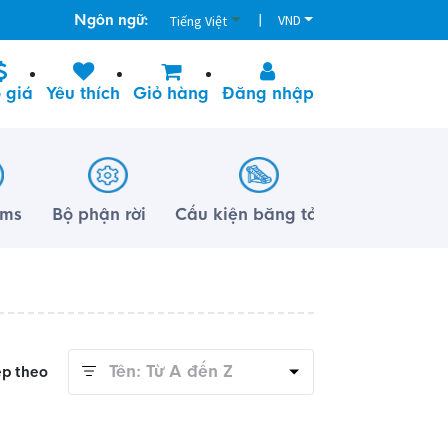
Ngôn ngữ:
|
VND
Tiếng Việt
 giá
Yêu thích
Giỏ hàng
Đăng nhập
lms
Bộ phận rời
Cấu kiện băng tải
Tên: Từ A đến Z
ếp theo