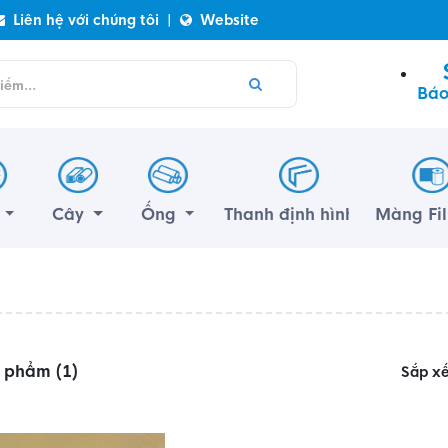
Liên hệ với chúng tôi
|
Website
Báo
m
Cây
Ống
Thanh định hình
Màng Fi
n phẩm (1)
Sắp x