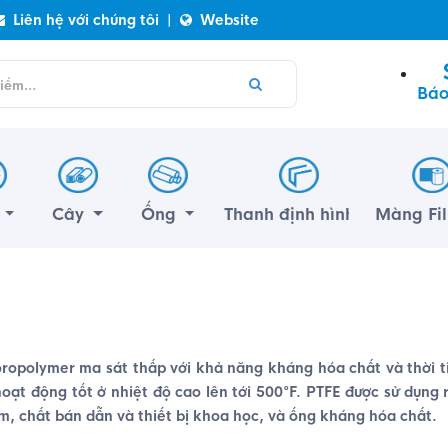
Liên hệ với chúng tôi
|
Website
Báo
m
Cây
Ống
Thanh định hình
Màng Fi
uoropolymer ma sát thấp với khả năng kháng hóa chất và thời ti
 hoạt động tốt ở nhiệt độ cao lên tới 500°F. PTFE được sử dụng
, chất bán dẫn và thiết bị khoa học, và ống kháng hóa chất.