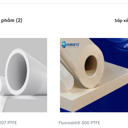
n phẩm (2)
Sắp x
 207 PTFE
Fluorosint® 500 PTFE