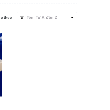
Tên: Từ A đến Z
ếp theo