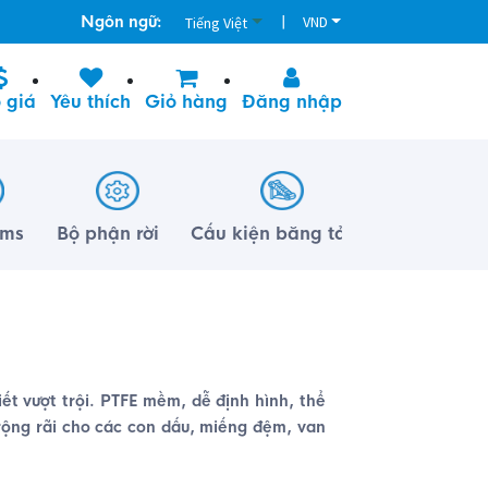
Ngôn ngữ:
|
VND
Tiếng Việt
 giá
Yêu thích
Giỏ hàng
Đăng nhập
lms
Bộ phận rời
Cấu kiện băng tải
ết vượt trội. PTFE mềm, dễ định hình, thể
 rộng rãi cho các con dấu, miếng đệm, van