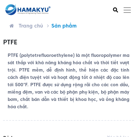
⚲
Trang chủ
Sản phẩm
PTFE
PTFE (polytetrefluoroethylene) là một fluoropolymer ma
sát thấp với khả năng kháng hóa chất và thời tiết vượt
trội. PTFE mềm, dễ định hình, thể hiện các đặc tính
cách điện tuyệt vời và hoạt động tốt ở nhiệt độ cao lên
tới 500°F. PTFE được sử dụng rộng rãi cho các con dấu,
miếng đệm, van và các bộ phận phụ kiện, bộ phận máy
bơm, chất bán dẫn và thiết bị khoa học, và ống kháng
hóa chất.