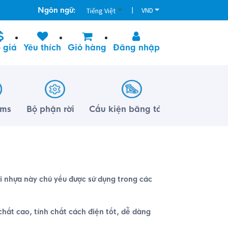
Ngôn ngữ:
|
VND
Tiếng Việt
 giá
Yêu thích
Giỏ hàng
Đăng nhập
lms
Bộ phận rời
Cấu kiện băng tải
i nhựa này chủ yếu được sử dụng trong các
hất cao, tính chất cách điện tốt, dễ dàng