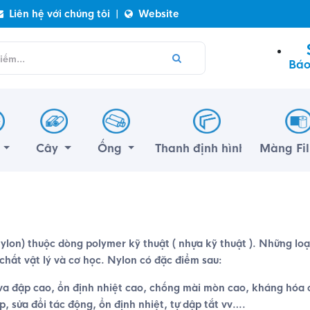
Liên hệ với chúng tôi
|
Website
Báo
m
Cây
Ống
Thanh định hình
Màng Fi
ylon)
thuộc dòng polymer kỹ thuật ( nhựa kỹ thuật ). Những loạ
 chất vật lý và cơ học. Nylon có đặc điểm sau:
a đập cao, ổn định nhiệt cao, chống mài mòn cao, kháng hóa c
, sửa đổi tác động, ổn định nhiệt, tự dập tắt vv….