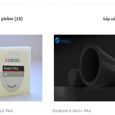
n phẩm (15)
Sắp x
PLA PA6
Ertalon® 6 XAU+ PA6