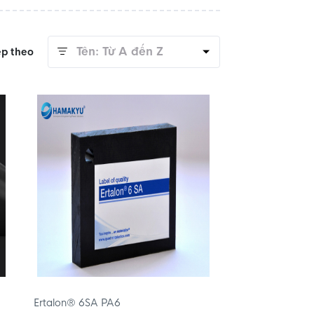
Tên: Từ A đến Z
ếp theo
Ertalon® 6SA PA6